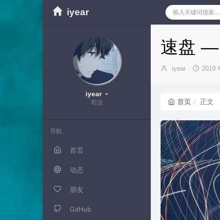
iyear
速盘 
博
发
iyear
2019 
主：
布
时
iyear
间：
首页
正文
苟活
导航
首页
动态
朋友
GitHub