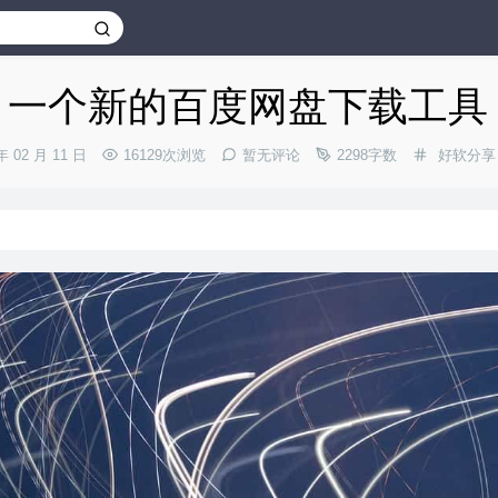
— 一个新的百度网盘下载工具
分
年 02 月 11 日
16129次浏览
暂无评论
2298字数
好软分享
类：