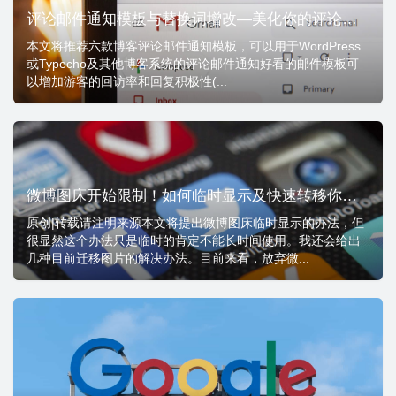
评论邮件通知模板与替换词增改—美化你的评论邮件！
本文将推荐六款博客评论邮件通知模板，可以用于WordPress
或Typecho及其他博客系统的评论邮件通知好看的邮件模板可
以增加游客的回访率和回复积极性(...
微博图床开始限制！如何临时显示及快速转移你的图片？
原创|转载请注明来源本文将提出微博图床临时显示的办法，但
很显然这个办法只是临时的肯定不能长时间使用。我还会给出
几种目前迁移图片的解决办法。目前来看，放弃微...