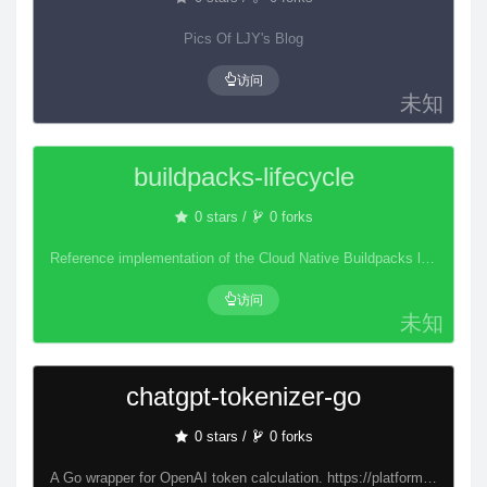
Pics Of LJY's Blog
访问
未知
buildpacks-lifecycle
0 stars /
0 forks
Reference implementation of the Cloud Native Buildpacks lifecycle
访问
未知
chatgpt-tokenizer-go
0 stars /
0 forks
A Go wrapper for OpenAI token calculation. https://platform.openai.com/tokenizer