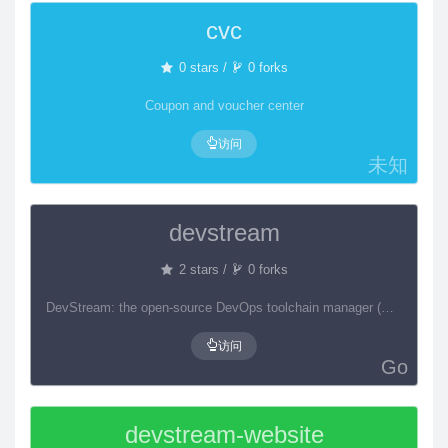
cvc
0 stars /
0 forks
Coupon and voucher center
访问
未知
devstream
2 stars /
0 forks
DevStream: the open-source DevOps toolchain manager (DTM).
访问
Go
devstream-website