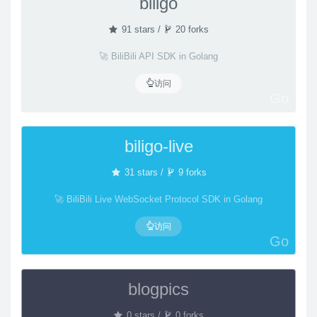
biligo
91 stars /
20 forks
🚀 BiliBili API SDK in Golang
访问
Go
biligo-live
31 stars /
9 forks
🚀 BiliBili Live WebSocket Protocol SDK in Golang
访问
Go
blogpics
0 stars /
0 forks