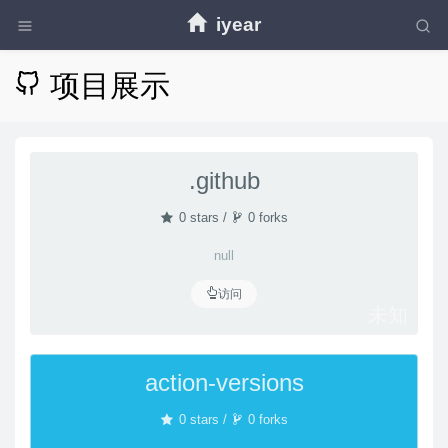
iyear
项目展示
.github
0 stars /
0 forks
null
访问
未知
action-versions
0 stars /
0 forks