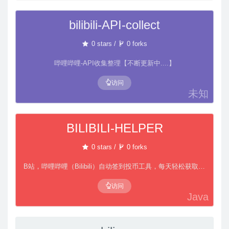
bilibili-API-collect
0 stars /
0 forks
哔哩哔哩-API收集整理【不断更新中....】
访问
未知
BILIBILI-HELPER
0 stars /
0 forks
B站，哔哩哔哩（Bilibili）自动签到投币工具，每天轻松获取65经验值，支持每日自动投币，银瓜子兑换硬币，领取大会员福利，大会员月底给自己充电等功能。呐！赶快和我一起成为Lv6吧！
访问
Java