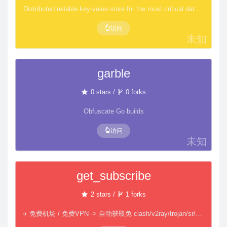
Distributed reliable key-value store for the most critical data of a distributed system
访问
未知
garble
0 stars /
0 forks
Obfuscate Go builds
访问
未知
get_subscribe
2 stars /
1 forks
✈️ 免费机场 / 免费VPN -> 自动获取免 clash/v2ray/trojan/sr/ssr 订阅链接，间隔12小时持续更新 | 科学上网 | 翻墙