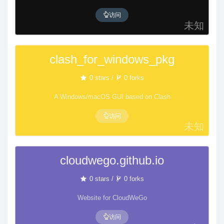
访问
未知
clash_for_windows_pkg
0 stars /
0 forks
A Windows/macOS GUI based on Clash
访问
未知
cloudwego.github.io
0 stars /
0 forks
Website for CloudWeGo
访问