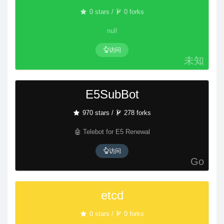
0 stars /
0 forks
null
访问
未知
E5SubBot
970 stars /
278 forks
🤖 Telebot for E5 Renewal
访问
Go
etcd
0 stars /
0 forks