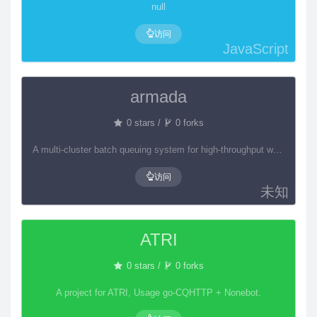
null
访问
JavaScript
armada
0 stars /
0 forks
A multi-cluster batch queuing system for high-throughput workloads on Kubernetes.
访问
未知
ATRI
0 stars /
0 forks
A project for ATRI, Usage go-CQHTTP + Nonebot.