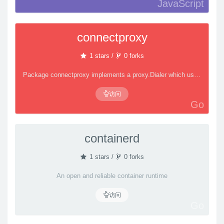
JavaScript
connectproxy
1 stars /
0 forks
Package connectproxy implements a proxy.Dialer which uses HTTP(s) CONNECT requests.
访问
Go
containerd
1 stars /
0 forks
An open and reliable container runtime
访问
Go