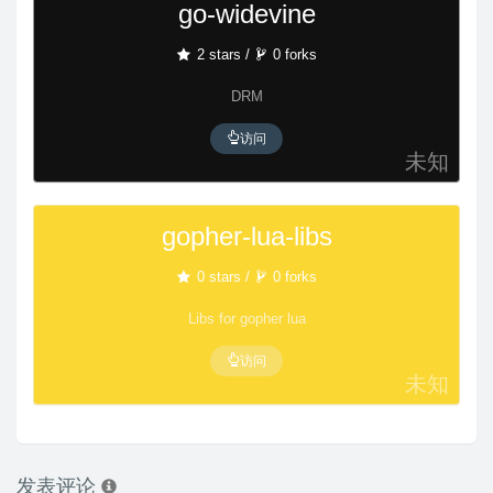
go-widevine
2 stars /
0 forks
DRM
访问
未知
gopher-lua-libs
0 stars /
0 forks
Libs for gopher lua
访问
未知
发表评论