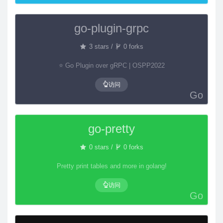
go-plugin-grpc
3 stars /
0 forks
⭐ Go Plugin over gRPC | OSPP2022
访问
Go
go-pretty
0 stars /
0 forks
Pretty print tables and more in golang!
访问
Go