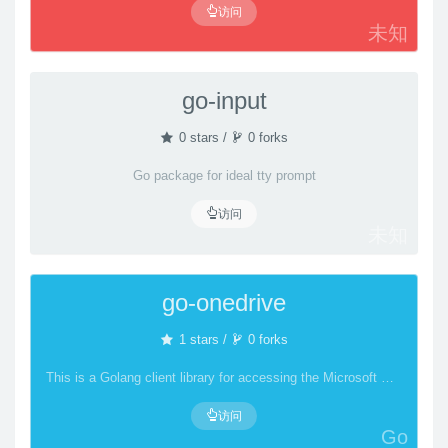
访问
未知
go-input
0 stars /
0 forks
Go package for ideal tty prompt
访问
未知
go-onedrive
1 stars /
0 forks
This is a Golang client library for accessing the Microsoft OneDrive REST API.
访问
Go