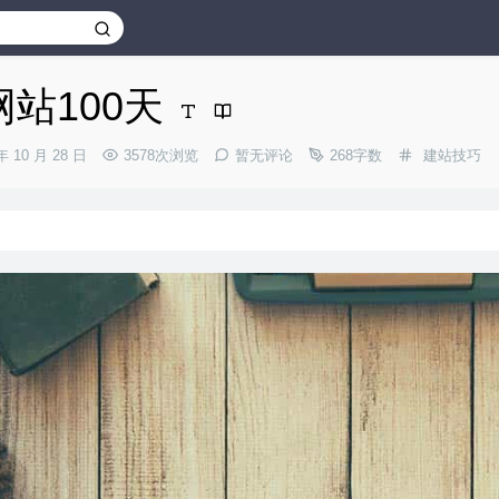
d]网站100天
分
年 10 月 28 日
3578次浏览
暂无评论
268字数
建站技巧
类：