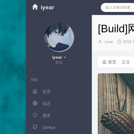
iyear
[Buil
博
发
iyear
2018 
主：
布
时
iyear
间：
首页
正文
苟活
导航
首页
动态
朋友
GitHub