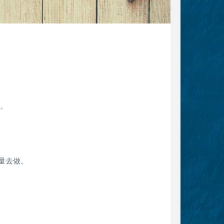
的。
量去做。