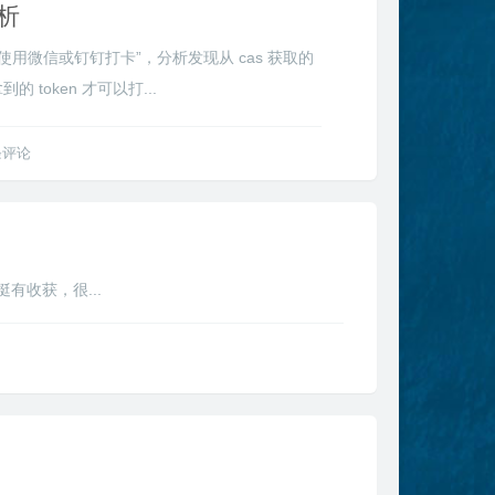
析
用微信或钉钉打卡”，分析发现从 cas 获取的
 token 才可以打...
条评论
ml 看完挺有收获，很...