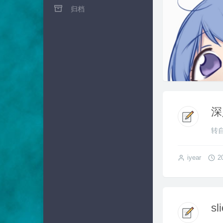
归档
深
转自 
iyear
2
s