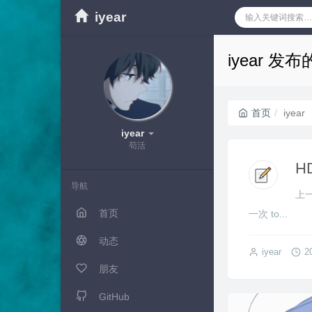
iyear
iyear 发
首页
iyear
iyear
苟活
H
导航
上一
首页
一次 to...
动态
iyear
2
朋友
GitHub