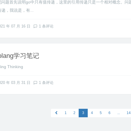
现问题首先说明go中只有值传递，这里的引用传递只是一个相对概念。问题起源
传递，我说是，有...
021 年 07 月 16 日
1 条评论
olang学习笔记
ing Thinking
020 年 03 月 31 日
1 条评论
1
2
3
4
5
6
...
14