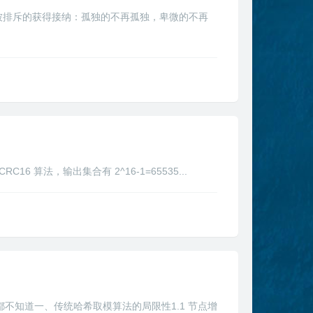
被排斥的获得接纳：孤独的不再孤独，卑微的不再
RC16 算法，输出集合有 2^16-1=65535...
都不知道一、传统哈希取模算法的局限性1.1 节点增