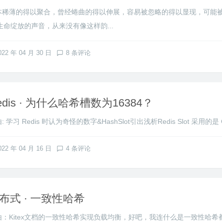
本稀薄的得以聚合，曾经蜷曲的得以伸展，容易被忽略的得以显现，可能
命绽放的声音，从来没有像这样韵...
022 年 04 月 30 日
8 条评论
edis · 为什么哈希槽数为16384？
: 学习 Redis 时认为奇怪的数字&HashSlot引出浅析Redis Slot 采用的是 C
022 年 04 月 16 日
4 条评论
布式 · 一致性哈希
由：Kitex文档的一致性哈希实现负载均衡，好吧，我连什么是一致性哈希