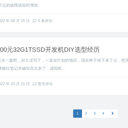
点的故障或临时增加...
022 年 04 月 15 日
6 条评论
200元32G1TSSD开发机DIY选型经历
是水一篇吧，好久没写了，一直在忙别的项目，现在终于闲下来了点，把
验比笔记本确实高太多了，虚拟机...
022 年 03 月 21 日
暂无评论
1
2
3
4