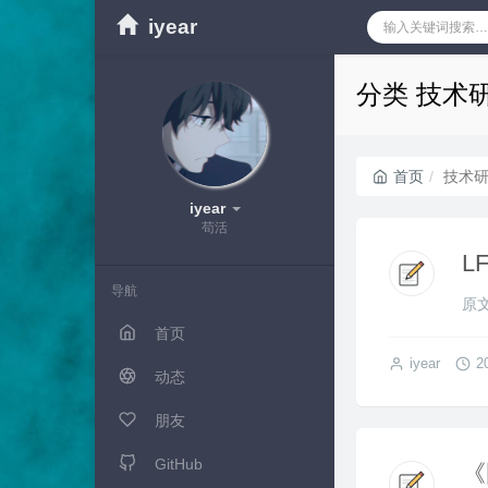
iyear
分类 技术
首页
技术
iyear
苟活
L
导航
原文自
首页
iyear
2
动态
朋友
GitHub
《