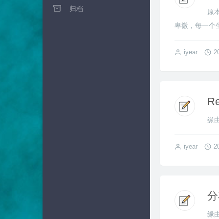
归档
原
卑微，每一个生
iyear
2
R
缘由
iyear
2
分
缘