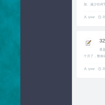
加、减少任何节
iyear
2
3
算
个月了，整体体
iyear
2