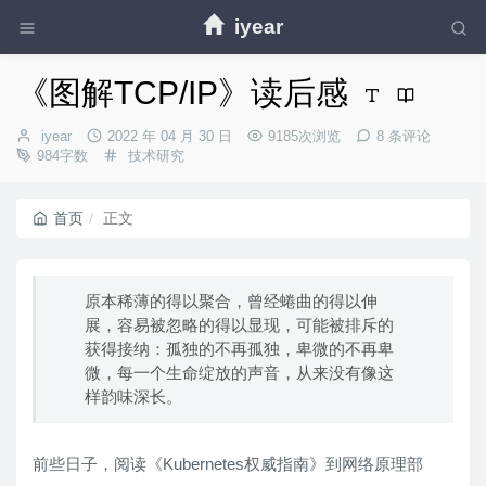
iyear
《图解TCP/IP》读后感
博
发
iyear
2022 年 04 月 30 日
9185次浏览
8 条评论
主：
布
分
984字数
技术研究
时
类：
间：
首页
正文
原本稀薄的得以聚合，曾经蜷曲的得以伸
展，容易被忽略的得以显现，可能被排斥的
获得接纳：孤独的不再孤独，卑微的不再卑
微，每一个生命绽放的声音，从来没有像这
样韵味深长。
前些日子，阅读《Kubernetes权威指南》到网络原理部