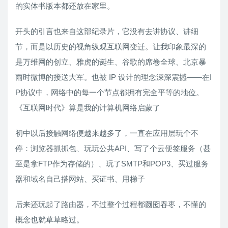
的实体书版本都还放在家里。
开头的引言也来自这部纪录片，它没有去讲协议、讲细
节，而是以历史的视角纵观互联网变迁。让我印象最深的
是万维网的创立、雅虎的诞生、谷歌的席卷全球、北京暴
雨时微博的接送大军。也被 IP 设计的理念深深震撼——在I
P协议中，网络中的每一个节点都拥有完全平等的地位。
《互联网时代》算是我的计算机网络启蒙了
初中以后接触网络便越来越多了，一直在应用层玩个不
停：浏览器抓抓包、玩玩公共API、写了个云便签服务（甚
至是拿FTP作为存储的）、玩了SMTP和POP3、买过服务
器和域名自己搭网站、买证书、用梯子
后来还玩起了路由器，不过整个过程都囫囵吞枣，不懂的
概念也就草草略过。