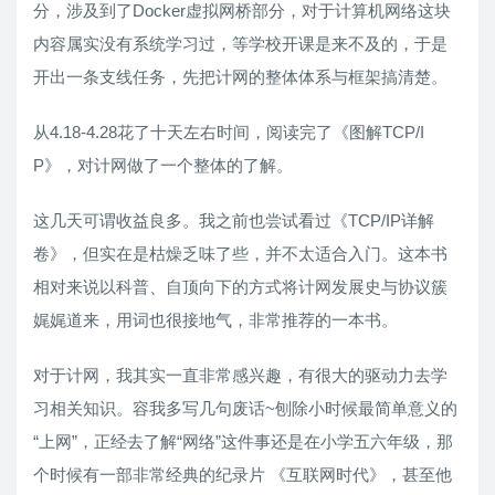
分，涉及到了Docker虚拟网桥部分，对于计算机网络这块
内容属实没有系统学习过，等学校开课是来不及的，于是
开出一条支线任务，先把计网的整体体系与框架搞清楚。
从4.18-4.28花了十天左右时间，阅读完了《图解TCP/I
P》，对计网做了一个整体的了解。
这几天可谓收益良多。我之前也尝试看过《TCP/IP详解
卷》，但实在是枯燥乏味了些，并不太适合入门。这本书
相对来说以科普、自顶向下的方式将计网发展史与协议簇
娓娓道来，用词也很接地气，非常推荐的一本书。
对于计网，我其实一直非常感兴趣，有很大的驱动力去学
习相关知识。容我多写几句废话~刨除小时候最简单意义的
“上网”，正经去了解“网络”这件事还是在小学五六年级，那
个时候有一部非常经典的纪录片 《互联网时代》，甚至他