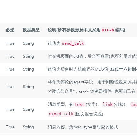
必选
数据类型
说明(所有参数涉及中文采用
编码)
UTF-8
True
String
该值为
send_talk
True
String
时光机页面的cid值，后台可查看(也可利用该
True
String
该值为后台时光机编码的MD5值(
32位十六进制
将作为评论的agent字段，用于判断说说来源并显示
True
String
>"微信公众号"，crx->"浏览器插件" 也可自己在
消息类型。有
(文字)、
(链接)、
text
link
im
True
String
(图文混合说说)
mixed_talk
True
String
消息内容。为msg_type相对应的格式