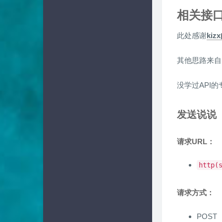
相关接
此处感谢
ki
其他思路来自Ha
没学过API
发送说说
请求URL：
http
请求方式：
POST