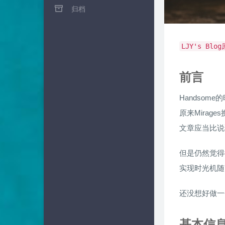
归档
LJY's Bl
前言
Handso
原来Mira
文章应当比说
但是仍然觉得
实现时光机随
还没想好做一
基本信