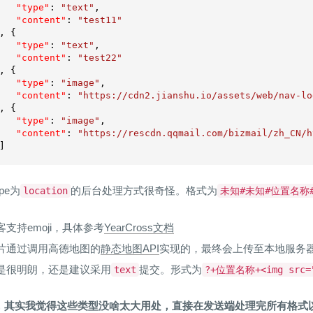
"type"
: 
"text"
,

"content"
: 
"test11"
, {

"type"
: 
"text"
,

"content"
: 
"test22"
, {

"type"
: 
"image"
,

"content"
: 
"https://cdn2.jianshu.io/assets/web/nav-lo
, {

"type"
: 
"image"
,

"content"
: 
"https://rescdn.qqmail.com/bizmail/zh_CN/h
]

ype为
的后台处理方式很奇怪。格式为
location
未知#未知#位置名称
支持emoji，具体参考
YearCross文档
片通过调用高德地图的
静态地图API
实现的，最终会上传至本地服务
是很明朗，还是建议采用
提交。形式为
text
?+位置名称+<img src
，其实我觉得这些类型没啥太大用处，直接在发送端处理完所有格式