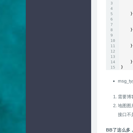
    }
    }
    }
    }
}
msg_t
需要博客
地图图
接口不
BB了这么多