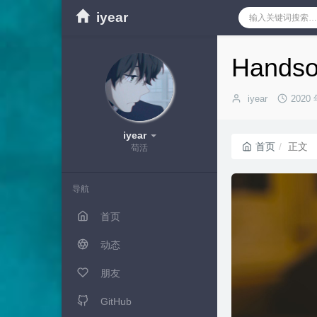
iyear
Hand
博
发
iyear
2020 
主：
布
时
iyear
间：
首页
正文
苟活
导航
首页
动态
朋友
GitHub