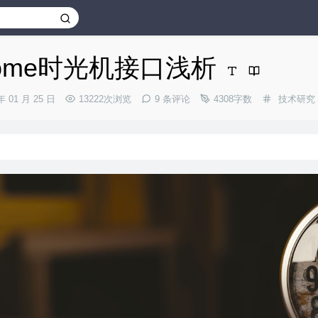
some时光机接口浅析
分
年 01 月 25 日
13222次浏览
9 条评论
4308字数
技术研究
类：