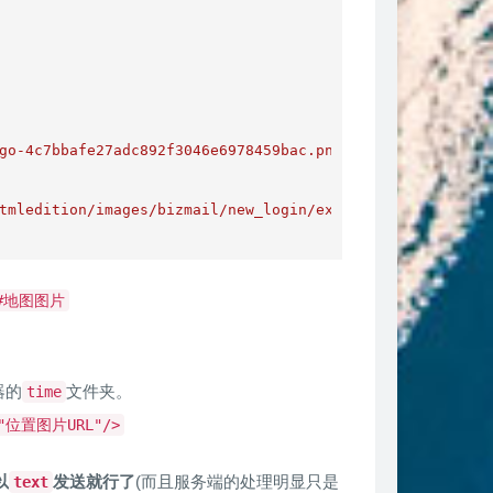
go-4c7bbafe27adc892f3046e6978459bac.png"
tmledition/images/bizmail/new_login/exmail_logo_1473e91.
#地图图片
器的
文件夹。
time
="位置图片URL"/>
以
发送就行了
(而且服务端的处理明显只是
text