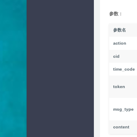
参数：
参数名
action
cid
time_code
token
msg_type
content