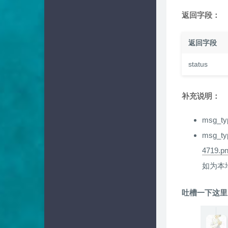
返回字段：
返回字段
status
补充说明：
msg_t
msg_t
4719.pn
如为本
吐槽一下这里